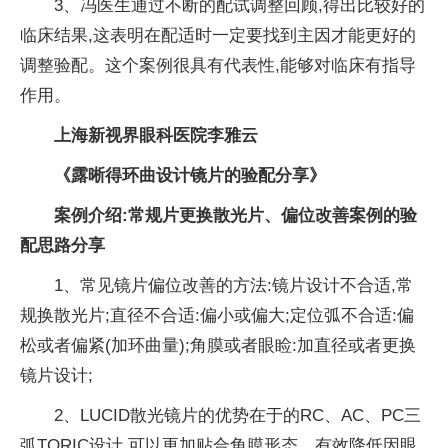
3、冯医生通过不断的配试调整回顾,得出比较好的
临床结果,这表明在配适时一定要找到主因才能更好的
调整验配。这个案例很具有代表性,能够对临床有指导
作用。
上海新视界眼科医院李雅云
《露晰得环曲设计镜片的验配分享》
案例介绍:常规片更换散光片、偏位改善案例的验
配思路分享
1、常见镜片偏位改善的方法:镜片设计不合适,常
规换散光片;直径不合适:偏小或偏大;定位弧不合适:偏
松或者偏紧(加环曲量);角膜或者眼睑:加直径或者更换
镜片设计;
2、LUCID散光镜片的优势在于的RC、AC、PC三
弧TORIC设计,可以更加贴合角膜形态、有效降低因眼