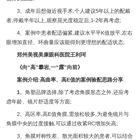
3、成年后想做近视手术,个人建议5年以上的配戴
者,停戴半年以上,观察屈光度稳定后,1-2年再考虑;
4、案例中患者配适偏紧,建议水平平K值放平,左右
眼增加直径、环曲量应该能得到更理想的配适状态;
郑州美视美康眼科医院王利珂
《向“高”攀岩,一“露”向前》
案例介绍:
高曲率、高
E值
的案例验配思路分享
1、
角塑品牌选择,除了考虑角膜形态之外,还应考
虑年龄、镜片舒适度等方面;
2、高区率,高E值角膜,需放松较多,为避免镜片与
角膜中央的过度接触,可以通过收紧RC增加矢高;
3、角膜对称性差、散光面积较大的患者,可以结合