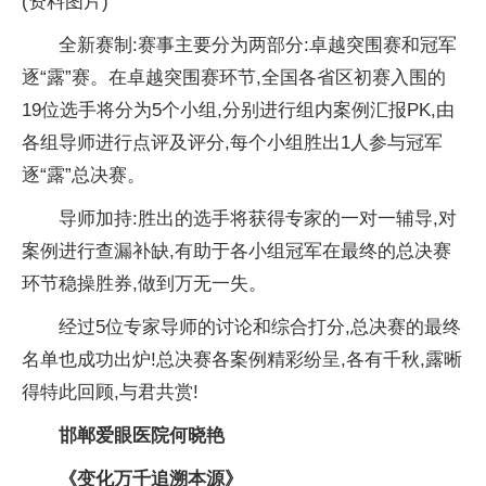
(资料图片)
全新赛制:赛事主要分为两部分:卓越突围赛和冠军
逐“露”赛。在卓越突围赛环节,全国各省区初赛入围的
19位选手将分为5个小组,分别进行组内案例汇报PK,由
各组导师进行点评及评分,每个小组胜出1人参与冠军
逐“露”总决赛。
导师加持:胜出的选手将获得专家的一对一辅导,对
案例进行查漏补缺,有助于各小组冠军在最终的总决赛
环节稳操胜券,做到万无一失。
经过5位专家导师的讨论和综合打分,总决赛的最终
名单也成功出炉!总决赛各案例精彩纷呈,各有千秋,露晰
得特此回顾,与君共赏!
邯郸爱眼医院何晓艳
《变化万千追溯本源》