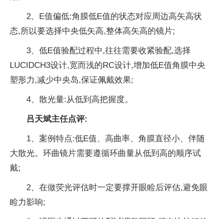
2、E值偏低:角膜低E值的状态对应周边高矢高状
态,所以要选择中央低矢高,整体高矢高的镜片;
3、低E值验配过程中,往往需要收紧验配,选择
LUCIDCH3设计,宽而浅的RC设计,增加低E值角膜中央
塑形力,减少中央岛,保证佩戴效果;
4、散光量:从低到高把握度。
吕天斌主任点评:
1、案例特点:低E值、高曲率、角膜直径小、伴随
大散光。环曲镜片需要遵循环曲量从低到高的顺序试
戴;
2、在做荧光评估时一定要撑开眼睑后评估,避免眼
睑力影响;