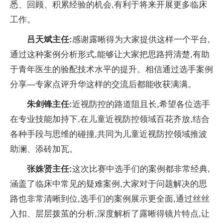
悉、回顾、积累经验的机会,有利于将来开展更多临床
工作。
吕天斌主任:
感谢露晰得为大家提供这样一个平台,
通过这种案例分析形式,能够让大家把思路捋清楚,有助
于青年医生的验配技术水平的提升。相信通过选手案例
分享—专家点评升华这样的交流后都能收获满满。
朱剑锋主任:
近视防控的路道阻且长,希望各位选手
在专业技能加持下,在儿童近视防控领域百花齐放,结合
各种手段与思维的碰撞,共同为儿童近视防控领域推波
助澜、添砖加瓦。
张姝贤主任:
这次比赛中选手们的案例都非常经典,
涵盖了临床中常见的疑难案例,大家对于问题解决的思
路也非常清晰到位,选手们的案例展示更全面,通过丝丝
入扣、层层拨茧的分析,深度解析了露晰得镜片特点,让