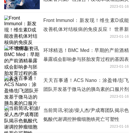
2023-01-16
和血脑屏障损坏
Front Immunol：新发现！维生素D或能
改善机体对结核病的免疫反应！ 世界新
2023-01-16
资讯
环球精选！BMC Med：早期的产前酒精
暴露或会影响参与胚胎发育过程的基因表
2023-01-16
达
天天百事通！ACS Nano：涂盈锋/彭飞
团队开发基于微马达的胰岛素的口服片剂
2023-01-16
当前简讯:初波/柴人杰/尹成骞团队揭示色
氨酸代谢调控肿瘤细胞铁死亡可塑性
2023-01-16