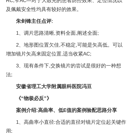
RC,窄AC—对于大散光的患者防控效果、定位情况以
及佩戴安全性均具有较好的效果。
朱剑锋主任点评:
1、调片思路清晰,资料全面,阐述全面;
2、地形图位置欠佳,不稳定,可能是矢高低。可以
增加镜片矢高来固定位置,适当收紧AC;
3、现有条件下,交换镜片的尝试是很好的一种想
法;
安徽省理工大学附属眼科医院冯豆
《“物极必反”》
案例介绍:
高曲率、
低E值
的案例验配思路分享
1、高曲率小直径:合适的直径对镜片定位起关键作
用;