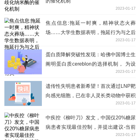
的催化机制
2023-01-17
焦点信息:拖延一时爽，精神状态火葬
场……大学生数据表明，拖延行为与之后
2023-01-17
9个月抑郁、焦虑、致残性疼痛等不良健
康结果有关
蛋白质降解突破性发现：哈佛中国博士生
阐明蛋白质cereblon的选择机制， 为设
2023-01-17
计新型靶向药物注入更多可能 天天时讯
遗传性失明患者新希望！首次通过LNP靶
向感光细胞，已在非人灵长类动物中获积
2023-01-17
极结果
中疾控《柳叶刀》发文，中国仅20%糖尿
病患者实现最佳控制，并提出建议-当前
2023-01-17
热讯