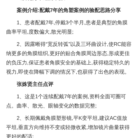
案例介绍:配戴7年的角塑案例的验配思路分享
1、患者配戴7年,停戴3个半月,患者是典型的角膜
曲率平坦,度数偏大,散光明显;
2、因露晰得“宽反转弧”以及三环曲设计,使RC能容
纳更多的角膜组织,更好的贴合角膜周边形态,形成更佳
的负压力,保证患者角膜安全的基础上,获得稳定特久的
视力,即使在降幅下调的情况下,也获得了出色的表现。
张姝贤主任点评
1、这是1个连续配戴7年的案例,资料全面可圈可
点。曲率、散光、眼轴变化的数据完整;
2、长期佩戴角膜塑形镜,平K变平坦,建议AC值放
平坦,垂直方向维持不变或轻微收紧,增加镜片曲量获得
更好的配适;