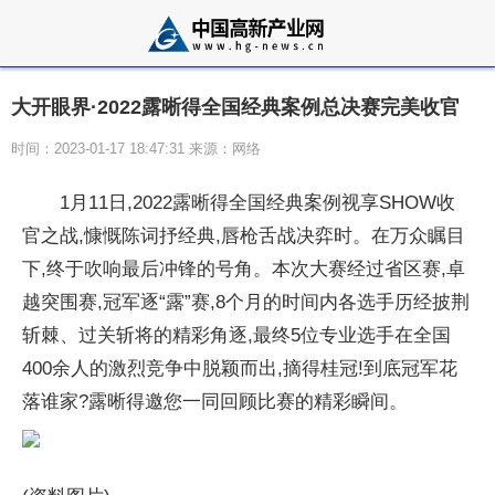
大开眼界·2022露晰得全国经典案例总决赛完美收官
时间：2023-01-17 18:47:31 来源：网络
1月11日,2022露晰得全国经典案例视享SHOW收
官之战,慷慨陈词抒经典,唇枪舌战决弈时。在万众瞩目
下,终于吹响最后冲锋的号角。本次大赛经过省区赛,卓
越突围赛,冠军逐“露”赛,8个月的时间内各选手历经披荆
斩棘、过关斩将的精彩角逐,最终5位专业选手在全国
400余人的激烈竞争中脱颖而出,摘得桂冠!到底冠军花
落谁家?露晰得邀您一同回顾比赛的精彩瞬间。