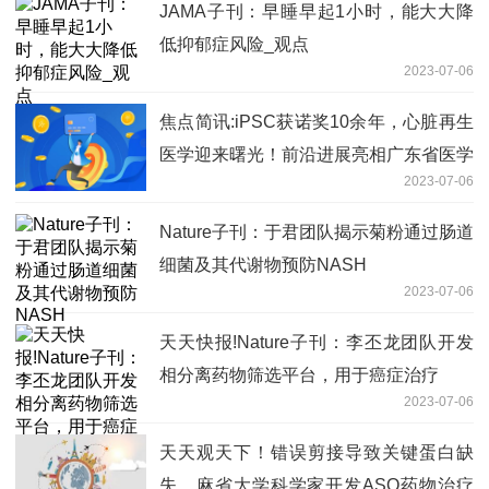
JAMA子刊：早睡早起1小时，能大大降
低抑郁症风险_观点
2023-07-06
焦点简讯:iPSC获诺奖10余年，心脏再生
医学迎来曙光！前沿进展亮相广东省医学
2023-07-06
会心血管病学学术年会
Nature子刊：于君团队揭示菊粉通过肠道
细菌及其代谢物预防NASH
2023-07-06
天天快报!Nature子刊：李丕龙团队开发
相分离药物筛选平台，用于癌症治疗
2023-07-06
天天观天下！错误剪接导致关键蛋白缺
失，麻省大学科学家开发ASO药物治疗