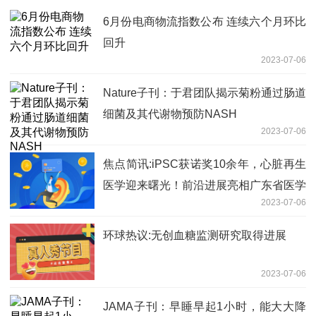
6月份电商物流指数公布 连续六个月环比
回升
2023-07-06
Nature子刊：于君团队揭示菊粉通过肠道
细菌及其代谢物预防NASH
2023-07-06
焦点简讯:iPSC获诺奖10余年，心脏再生
医学迎来曙光！前沿进展亮相广东省医学
2023-07-06
会心血管病学学术年会
环球热议:无创血糖监测研究取得进展
2023-07-06
JAMA子刊：早睡早起1小时，能大大降