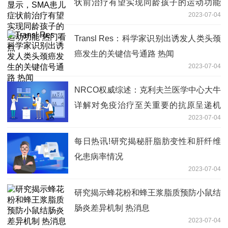
状前治疗有望实现同龄孩子的运动功能
2023-07-04
热门看点
Transl Res：科学家识别出诱发人类头颈
癌发生的关键信号通路 热闻
2023-07-04
NRCO权威综述：克利夫兰医学中心大牛
详解对免疫治疗至关重要的抗原呈递机
2023-07-04
制！
每日热讯!研究揭秘肝脂肪变性和肝纤维
化患病率情况
2023-07-04
研究揭示蜂花粉和蜂王浆脂质预防小鼠结
肠炎差异机制 热消息
2023-07-04