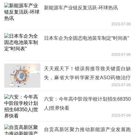
新能源车产业链反复活跃-环球热讯
2023-07-06
日本车企为全固态电池装车制定“时间表”
2023-07-06
天天观天下！错误剪接导致关键蛋白缺
失，麻省大学科学家开发ASO药物治疗
2023-07-06
脆性X综合征，计划联合公司推进临床转
化
六安：今年高中阶段学校计划招生68350
人|世界快看
2023-07-06
自贡高新区聚力推动新能源产业发展跑