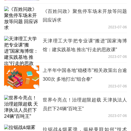
《百姓问政》聚焦停车场未开放等问题
回应诉求
2023-07-06
天津理工大学把专业课“搬进”国家海博
馆：建实践基地 推出“行走的思政课”
2023-07-06
上半年中国各地“稳楼市”相关政策出台逾
300次 多地打出“组合拳”
2023-07-06
世界今亮点！治理超限超载 天津执法人
员拦下24辆“百吨王”
2023-07-06
拉锯战&烟雾弹，揭秘曼联如何“技术