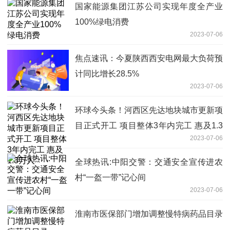
国家能源集团江苏公司实现年度全产业
100%绿电消费
2023-07-06
焦点速讯：今夏陕西西安电网最大负荷预
计同比增长28.5%
2023-07-06
环球今头条！河西区先达地块城市更新项
目正式开工 项目整体3年内完工 惠及1.3
2023-07-06
万人
全球热讯:中阳交警：交通安全宣传进农
村“一盔一带”记心间
2023-07-06
淮南市医保部门增加调整慢特病药品目录