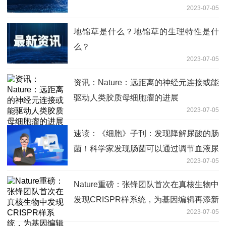
2023-07-05
地锦草是什么？地锦草的生理特性是什
么？
2023-07-05
资讯：Nature：远距离的神经元连接或能
驱动人类胶质母细胞瘤的进展
2023-07-05
速读：《细胞》子刊：发现降解尿酸的肠
菌！科学家发现肠菌可以通过调节血液尿
2023-07-05
酸水平影响动脉粥样硬化进展，鉴定出关
键微生物和编码基因
Nature重磅：张锋团队首次在真核生物中
发现CRISPR样系统，为基因编辑再添新
2023-07-05
工具