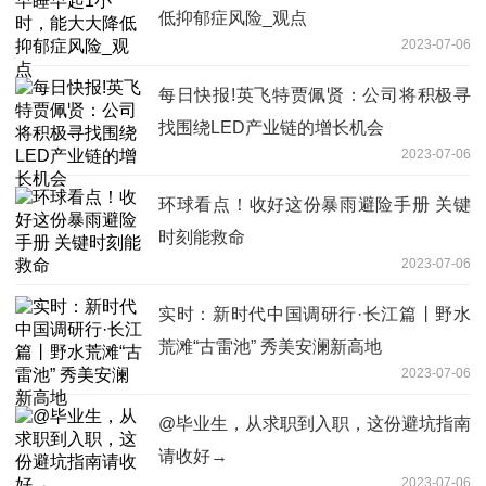
低抑郁症风险_观点
2023-07-06
每日快报!英飞特贾佩贤：公司将积极寻
找围绕LED产业链的增长机会
2023-07-06
环球看点！收好这份暴雨避险手册 关键
时刻能救命
2023-07-06
实时：新时代中国调研行·长江篇丨野水
荒滩“古雷池” 秀美安澜新高地
2023-07-06
@毕业生，从求职到入职，这份避坑指南
请收好→
2023-07-06