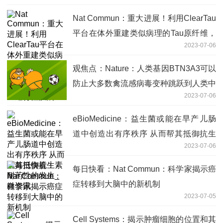
Nat Commun：重大进展！利用ClearTau
平台在体外重建类似病理的Tau原纤维，
2023-07-06
用于研究阿尔茨海默病等神经退行性疾病
观焦点：Nature：人类基因BTN3A3可以
防止大多数禽流感病毒变种跳跃到人类中
2023-07-06
eBioMedicine：益生菌或能在早产儿肠
道中创造出有序秩序 从而帮其抵御抗生
2023-07-06
素耐药性的发生_微资讯
每日快看：Nat Commun：科学家揭示癌
症转移到大脑中的新机制
2023-07-05
Cell Systems：揭示肿瘤细胞的位置和其