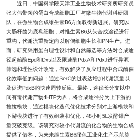
近日，中国科学院天津工业生物技术研究所研究员
张大伟带领的蛋白合成细胞工厂与微生物代谢科研团
队，在微生物合成维生素B6方面取得新进展。研究以
大肠杆菌为底盘细胞，对维生素B6从头合成途径进行
重构，代谢流重新定向以解偶细胞生长和PN生产。进
而，研究采用蛋白理性设计和自然筛选等方法对合成途
径起始酶Epd和Dxs以及限速酶PdxA和PdxJ进行异源
筛选和理性设计改造，有效解决了反应过程中合成酶催
化效率低的问题；通过SerC的过表达增加代谢流量以
及促进PdxB的快速周转反应。最终，途径长分支以中
间有毒代谢产物4HTP为界，将合成途径分为上下游的
推拉模块，通过模块化迭代优化技术分别对上游模块和
下游模块进行了有效组装和优化，48小时5L发酵罐产
量突破克级。该研究对较小代谢流的化合物的生物合成
提供了借鉴，为未来维生素B6绿色工业化生产示范奠