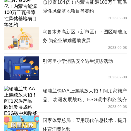
总投资104亿！内蒙古能源100万千瓦保
障性风储基地项目等签约
2023-09-08
乌鲁木齐高新区（新市区）：园区精准服
务 为企业解难题助发展
2023-09-08
引河里小学消防安全逃生演练活动
2023-09-08
瑞浦兰钧IAA上连续放大招！问顶家族产
品、欧洲发展战略、ESG碳中和路线齐
2023-09-08
首发
国家体育总局：应用现代信息技术，提升
体育消费体验