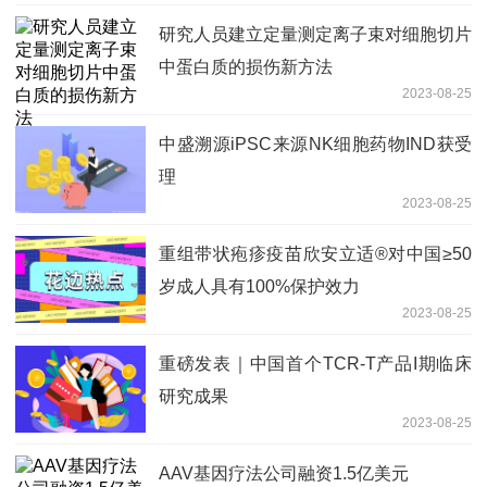
研究人员建立定量测定离子束对细胞切片
中蛋白质的损伤新方法
2023-08-25
中盛溯源iPSC来源NK细胞药物IND获受
理
2023-08-25
重组带状疱疹疫苗欣安立适®对中国≥50
岁成人具有100%保护效力
2023-08-25
重磅发表｜中国首个TCR-T产品I期临床
研究成果
2023-08-25
AAV基因疗法公司融资1.5亿美元