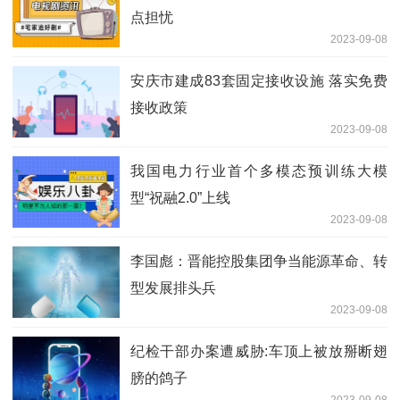
点担忧
2023-09-08
安庆市建成83套固定接收设施 落实免费
接收政策
2023-09-08
我国电力行业首个多模态预训练大模
型“祝融2.0”上线
2023-09-08
李国彪：晋能控股集团争当能源革命、转
型发展排头兵
2023-09-08
纪检干部办案遭威胁:车顶上被放掰断翅
膀的鸽子