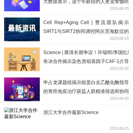
大数据显示，这个年龄段的人更需警惕癌
2023-08-25
症早发！
​Cell Rep+Aging Cell | 曹流团队揭示
SIRT1与SIRT2协同调控阿尔茨海默症的
2023-08-25
表观遗传新机制
Science | 厘清长期争议！许瑞明/李国红/
朱冰合作揭示染色质组装因子CAF-1介导
2023-08-25
核小体装配的结构基础
申占龙课题组揭示组蛋白去乙酰化酶指导
的胃癌免疫治疗获益人群精准筛选和协同
2023-08-25
增效新策略
浙江大学合作最新Science
2023-08-25