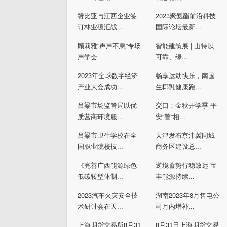
赞比亚与江西企业签
2023聚氨酯前沿科技
订林业碳汇战...
国际论坛最新...
顾莉雅“声声不息”专场
智能建筑展 | 山特以
声学会
可靠、绿...
2023年全球数字经济
畅享运动快乐，南国
产业大会成功...
生椰乳健康跑...
吕梁市场监管局以优
交口：金秋开学季 平
质营商环境服...
安“警”相...
吕梁市卫生学校在全
天津发布京津冀同城
国职业院校技...
商务区建设总...
《完善广西能源绿色
逆境蓄势行稳致远 宝
低碳转型体制...
丰能源持续...
2023汽车火灾安全技
湖南2023年8月售电公
术研讨会在天...
司月内增补...
上海期货交易所8月31
8月31日上海期货交易