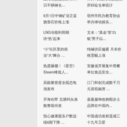
日不锈钢仓...
所锌锭仓单统计
9月1日中钢矿业正蓝
宿州市民办教育协会
旗萤石价格上涨
举办律动操实...
LNG冷能利用期
文水：“真金”变“白
待“热”起来
银”男子以...
“小”社区里的就
纯碱供应偏紧 月末价
业“大”舞台 ...
格宽幅上涨
热度爆棚！《星空》
安徽省开展集中用餐
Steam峰值人...
单位食品安全...
高能量密度全固态电
江门和创完成数千万
池发布
元首轮融资 ...
开海在即 北塘码头渔
嘉曼服饰收购暇步士
船整装待发
品牌在中国内...
悦心健康股东户数连
中国成功发射遥感三
续6期下降 ...
十九号卫星