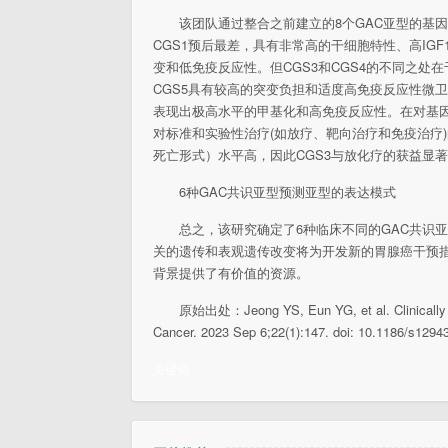
该团队通过整合之前建立的8个GAC亚型的基因
CGS1预后最差，具有非常高的干细胞特性、高IGF
变和低免疫反应性。但CGS3和CGS4的不同之处在于
CGS5具有较高的突变负担和适度高免疫反应性微卫星不
表现出极高水平的甲基化和高免疫反应性。在对基
对标准和实验性治疗(如放疗、靶向治疗和免疫治疗
死亡形式）水平高，因此CGS3与放化疗的获益显
6种GAC共识亚型预测亚型的表达模式
总之，该研究确定了6种临床不同的GAC共识
关的遗传和表观遗传改变将为开发新的胃腺癌干预措
背景提供了有价值的资源。
原始出处：Jeong YS, Eun YG, et al. Clinically c
Cancer. 2023 Sep 6;22(1):147. doi: 10.1186/s129
关键词：