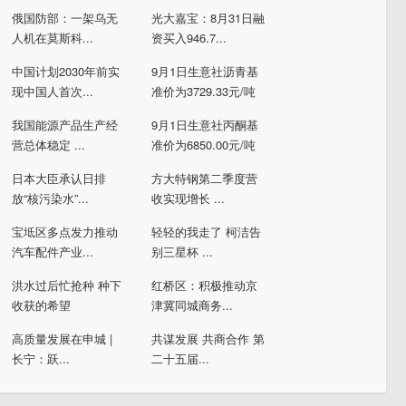
俄国防部：一架乌无
光大嘉宝：8月31日融
人机在莫斯科...
资买入946.7...
中国计划2030年前实
9月1日生意社沥青基
现中国人首次...
准价为3729.33元/吨
我国能源产品生产经
9月1日生意社丙酮基
营总体稳定 ...
准价为6850.00元/吨
日本大臣承认日排
方大特钢第二季度营
放“核污染水”...
收实现增长 ...
宝坻区多点发力推动
轻轻的我走了 柯洁告
汽车配件产业...
别三星杯 ...
洪水过后忙抢种 种下
红桥区：积极推动京
收获的希望
津冀同城商务...
高质量发展在申城 |
共谋发展 共商合作 第
长宁：跃...
二十五届...