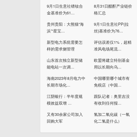
9月1日生意社镨钕合
8月31日醋酐产业链价
金基准价为61...
格汇总
贵州贵阳：大熊猫“海
9月1日生意社PP(拉
浜”“星宝...
丝)基准价为76...
新型电力系统需要怎
评估误差仅1%，超精
样的需求侧管理
准风电场尾流...
山东首次独立新型储
欧盟将建立特别基金
能电站一次调...
用以长期向乌...
海南2023年8月电力中
中国哪里哪个城市有
长期市场化...
免税店（中国...
江阴银行：半年度规
跟队记者：奥里吉没
模效益双增 ...
有收到任何报...
又有30余家公司加入
氢加二氧化碳（一氧
回购大军
化二氢是什么）