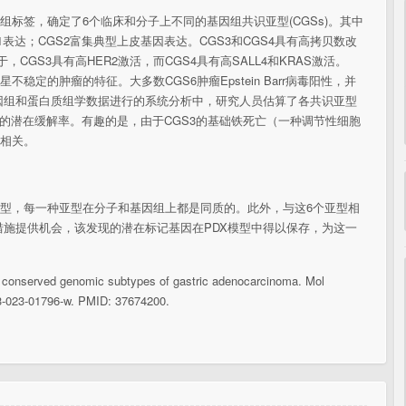
组标签，确定了6个临床和分子上不同的基因组共识亚型(CGSs)。其中
1表达；CGS2富集典型上皮基因表达。CGS3和CGS4具有高拷贝数改
，CGS3具有高HER2激活，而CGS4具有高SALL4和KRAS激活。
稳定的肿瘤的特征。大多数CGS6肿瘤Epstein Barr病毒阳性，并
因组和蛋白质组学数据进行的系统分析中，研究人员估算了各共识亚型
)的潜在缓解率。有趣的是，由于CGS3的基础铁死亡（一种调节性细胞
著相关。
亚型，每一种亚型在分子和基因组上都是同质的。此外，与这6个亚型相
施提供机会，该发现的潜在标记基因在PDX模型中得以保存，为这一
onserved genomic subtypes of gastric adenocarcinoma. Mol
43-023-01796-w. PMID: 37674200.