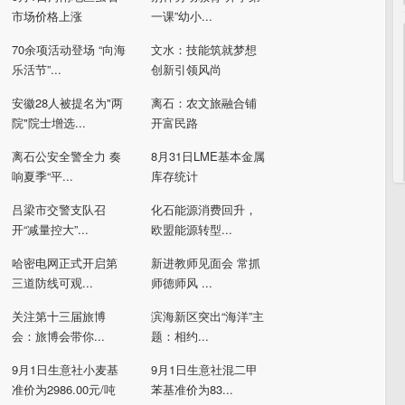
市场价格上涨
一课”幼小...
70余项活动登场 “向海
文水：技能筑就梦想
乐活节”...
创新引领风尚
安徽28人被提名为"两
离石：农文旅融合铺
院"院士增选...
开富民路
离石公安全警全力 奏
8月31日LME基本金属
响夏季“平...
库存统计
吕梁市交警支队召
化石能源消费回升，
开“减量控大”...
欧盟能源转型...
哈密电网正式开启第
新进教师见面会 常抓
三道防线可观...
师德师风 ...
关注第十三届旅博
滨海新区突出“海洋”主
会：旅博会带你...
题：相约...
9月1日生意社小麦基
9月1日生意社混二甲
准价为2986.00元/吨
苯基准价为83...