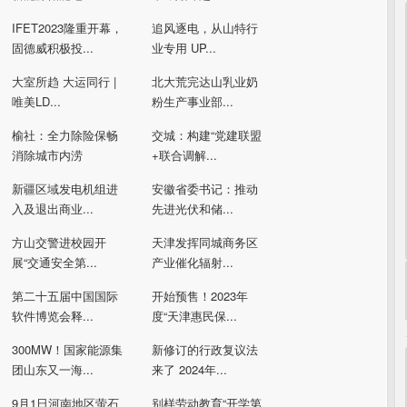
IFET2023隆重开幕，
​追风逐电，从山特行
固德威积极投...
业专用 UP...
大室所趋 大运同行 |
北大荒完达山乳业奶
唯美LD...
粉生产事业部...
榆社：全力除险保畅
交城：构建“党建联盟
消除城市内涝
+联合调解...
新疆区域发电机组进
安徽省委书记：推动
入及退出商业...
先进光伏和储...
方山交警进校园开
天津发挥同城商务区
展“交通安全第...
产业催化辐射...
第二十五届中国国际
开始预售！2023年
软件博览会释...
度“天津惠民保...
300MW！国家能源集
新修订的行政复议法
团山东又一海...
来了 2024年...
9月1日河南地区萤石
别样劳动教育“开学第