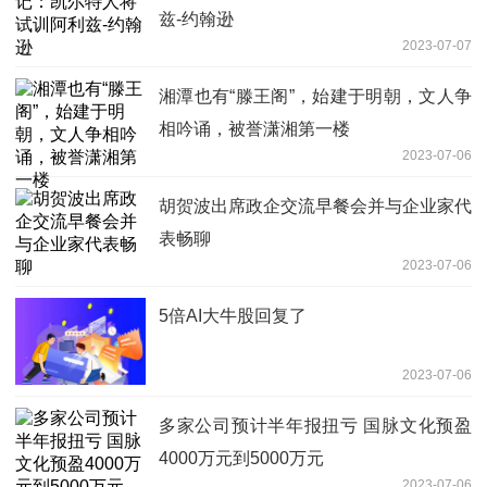
兹-约翰逊
2023-07-07
湘潭也有“滕王阁”，始建于明朝，文人争
相吟诵，被誉潇湘第一楼
2023-07-06
胡贺波出席政企交流早餐会并与企业家代
表畅聊
2023-07-06
5倍AI大牛股回复了
2023-07-06
多家公司预计半年报扭亏 国脉文化预盈
4000万元到5000万元
2023-07-06