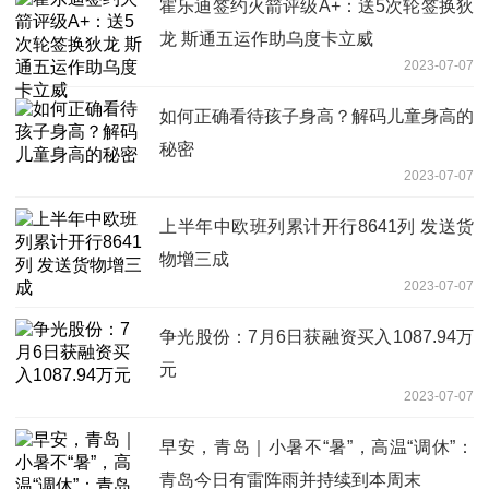
霍乐迪签约火箭评级A+：送5次轮签换狄
龙 斯通五运作助乌度卡立威
2023-07-07
如何正确看待孩子身高？解码儿童身高的
秘密
2023-07-07
上半年中欧班列累计开行8641列 发送货
物增三成
2023-07-07
争光股份：7月6日获融资买入1087.94万
元
2023-07-07
早安，青岛｜小暑不“暑”，高温“调休”：
青岛今日有雷阵雨并持续到本周末