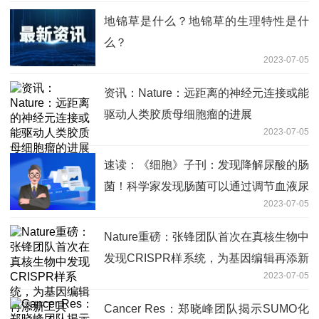
地锦草是什么？地锦草的生理特性是什
么？
2023-07-05
资讯：Nature：远距离的神经元连接或能
驱动人类胶质母细胞瘤的进展
2023-07-05
速读：《细胞》子刊：发现降解尿酸的肠
菌！科学家发现肠菌可以通过调节血液尿
2023-07-05
酸水平影响动脉粥样硬化进展，鉴定出关
键微生物和编码基因
Nature重磅：张锋团队首次在真核生物中
发现CRISPR样系统，为基因编辑再添新
2023-07-05
工具
Cancer Res：郑晓峰团队揭示SUMO化