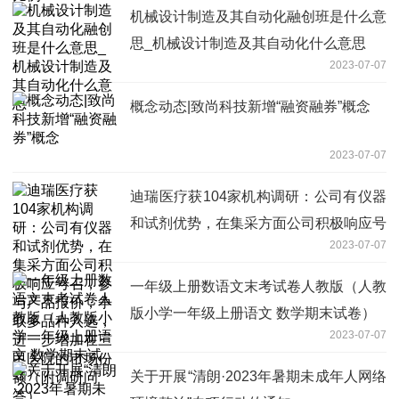
机械设计制造及其自动化融创班是什么意
思_机械设计制造及其自动化什么意思
2023-07-07
概念动态|致尚科技新增“融资融券”概念
2023-07-07
迪瑞医疗获104家机构调研：公司有仪器
和试剂优势，在集采方面公司积极响应号
2023-07-07
召，参与产品报价，争取多品种入选，进
一步增加在三甲医院的市场份额（附调研
一年级上册数语文末考试卷人教版（人教
问答）
版小学一年级上册语文 数学期末试卷）
2023-07-07
关于开展“清朗·2023年暑期未成年人网络