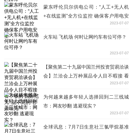
蒙东呼伦贝尔供电公司：“人工+无人机
+在线监测”全方位监控 确保客户用电安
2023-07-07
全
火车站 飞机场 何时让网约车有位可停？
2023-07-07
【聚焦第二十九届中国兰州投资贸易洽谈
会】兰洽会上万种展品令人目不暇接 看
2023-07-07
不够的“国际范儿” 品不完的“甘肃味儿”
为何越来越多年轻人选择回到二三线城
市：网友吵翻 逃避现实？
2023-07-07
全球讯息：7月7日生意社三氯甲烷基准