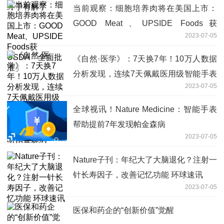
当前观察：细胞培养肉将在美国上市：
GOOD Meat、UPSIDE Foods获
2023-07-05
USDA「全面批准」
《自然·医学》：7天换7年！10万人数据
分析发现，连续7天佩戴医用级智能手表
2023-07-05
捕获前驱期症状数据，或可提前7年诊断
帕金森病
全球视讯！Nature Medicine：智能手表
帮助提前7年发现帕金森病
2023-07-05
Nature子刊：年纪大了大脑退化？注射一
针长寿因子，改善记忆功能 环球速讯
2023-07-05
医保和药企的“创新价值”觉醒