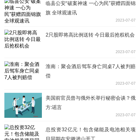
临县公安“破案神速 一心为民”获赠四面锦
旗 全球观速讯
2023-07-07
2只股即将高比例送转 今日最后抢权机会
2023-07-07
淮南：聚会酒后驾车身亡同桌7人被判赔
偿
2023-07-07
美国前官员曾与俄外长举行秘密会谈？俄
方:谣言
2023-07-07
总投资32亿元！包含储能及电池相关项
目同期在安徽潜山开工