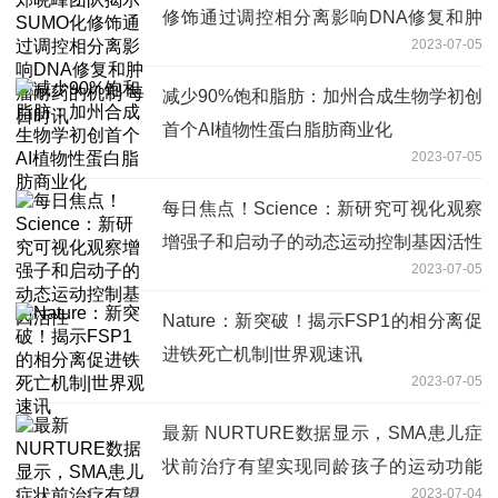
修饰通过调控相分离影响DNA修复和肿
2023-07-05
瘤耐药的机制 每日时讯
减少90%饱和脂肪：加州合成生物学初创
首个AI植物性蛋白脂肪商业化
2023-07-05
每日焦点！Science：新研究可视化观察
增强子和启动子的动态运动控制基因活性
2023-07-05
Nature：新突破！揭示FSP1的相分离促
进铁死亡机制|世界观速讯
2023-07-05
最新 NURTURE数据显示，SMA患儿症
状前治疗有望实现同龄孩子的运动功能
2023-07-04