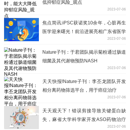
低抑郁症风险_观点
2023-07-06
焦点简讯:iPSC获诺奖10余年，心脏再生
医学迎来曙光！前沿进展亮相广东省医学
2023-07-06
会心血管病学学术年会
Nature子刊：于君团队揭示菊粉通过肠道
细菌及其代谢物预防NASH
2023-07-06
天天快报!Nature子刊：李丕龙团队开发
相分离药物筛选平台，用于癌症治疗
2023-07-06
天天观天下！错误剪接导致关键蛋白缺
失，麻省大学科学家开发ASO药物治疗
2023-07-06
脆性X综合征，计划联合公司推进临床转