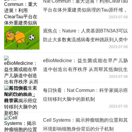
Nat Commun：重大进展！利用ClearTau
平台在体外重建类似病理的Tau原纤维，
2023-07-06
用于研究阿尔茨海默病等神经退行性疾病
观焦点：Nature：人类基因BTN3A3可以
防止大多数禽流感病毒变种跳跃到人类中
2023-07-06
eBioMedicine：益生菌或能在早产儿肠
道中创造出有序秩序 从而帮其抵御抗生
2023-07-06
素耐药性的发生_微资讯
每日快看：Nat Commun：科学家揭示癌
症转移到大脑中的新机制
2023-07-05
Cell Systems：揭示肿瘤细胞的位置和其
环境影响细胞身份背后的分子机制